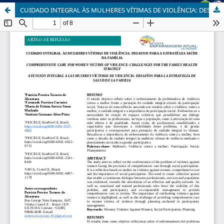
CUIDADO INTEGRAL ÀS MULHERES VÍTIMAS DE VIOLÊNCIA: DESAFIOS PARA A ESTRATÉGIA SAÚDE DA FAMÍLIA