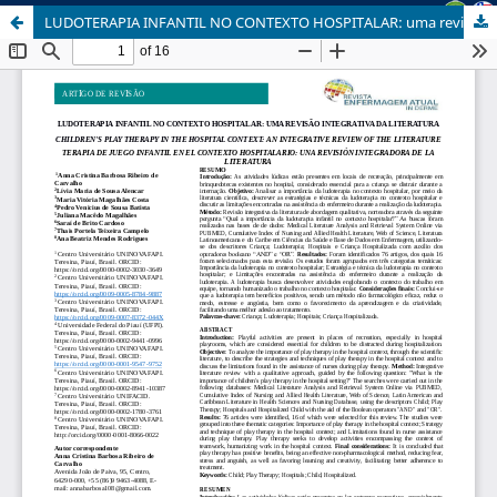
LUDOTERAPIA INFANTIL NO CONTEXTO HOSPITALAR: uma revisão integrativa da literatura