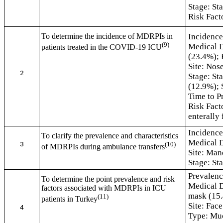
Stage: St
Risk Facto
To determine the incidence of MDRPIs in
Incidence
(9)
Medical D
patients treated in the COVID-19 ICU
(23.4%); 
Site: Nos
2
Stage: St
(12.9%); 
Time to P
Risk Fact
enterally
Incidenc
To clarify the prevalence and characteristics
Medical D
(10)
3
of MDRPIs during ambulance transfers
Site
: Man
Stage: St
Prevalenc
To determine the point prevalence and risk
Medical D
factors associated with MDRPIs in ICU
mask (15
(11)
patients in Turkey
Site
: Fac
4
Type: Muc