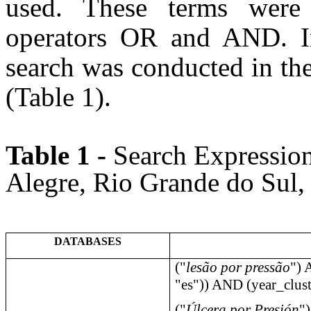
used. These terms were
operators OR and AND. In 
search was conducted in the 
(Table 1).
Table 1 -
Search Expression
Alegre, Rio Grande do Sul,
DATABASES
("
lesão por pressão
") 
"es")) AND (year_clus
("
Úlcera por Presión
"