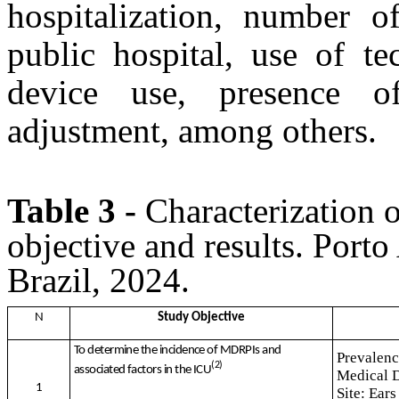
hospitalization, number o
public hospital, use of te
device use, presence 
adjustment, among others.
Table 3 -
Characterization o
objective and results. Port
Brazil, 2024.
N
Study Objective
To determine the incidence of MDRPIs and
Prevalenc
(2)
associated factors in the ICU
Medical D
1
Site: Ear