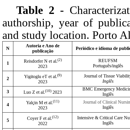
Table 2 -
Characterizat
authorship, year of public
and study location. Porto A
Autoria e Ano de
N
Periódico e idioma de publi
publicação
(2)
REUFSM
Reisdorfer N et al.
1
Português/inglês
2023
(9)
Journal of Tissue Viabilit
Yigitoglu eT et al.
2
Inglês
2023
BMC Emergency Medici
(10)
3
Luo Z et al.
2023
Inglês
(11)
Journal of Clinical Nursi
Yalçin M et al.
4
Inglês
2023
(12)
Intensive & Critical Care Nu
Coyer F et al.
5
Inglês
2022