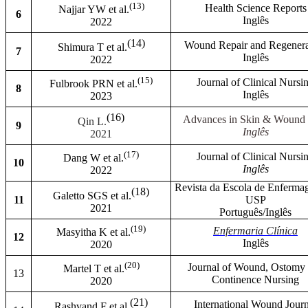
(13)
Health Science Reports
Najjar YW et al.
6
Inglês
2022
(14)
Wound Repair and Regenera
Shimura T et al.
7
Inglês
2022
(15)
Journal of Clinical Nursi
Fulbrook PRN et al.
8
Inglês
2023
(16)
Advances in Skin & Wound
Qin L.
9
Inglês
2021
(17)
Journal of Clinical Nursi
Dang W et al.
10
Inglês
2022
Revista da Escola de Enferma
(18)
Galetto SGS et al.
11
USP
2021
Português/Inglês
(19)
Enfermaria Clínica
Masyitha K et al.
12
Inglês
2020
(20)
Journal of Wound, Ostomy
Martel T et al.
13
Continence Nursing
2020
(21)
International Wound Journ
Rashvand F et al.