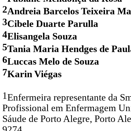
2
Andreia Barcelos Teixeira M
3
Cibele Duarte Parulla
4
Elisangela Souza
5
Tania Maria Hendges de Paul
6
Luccas Melo de Souza
7
Karin Viégas
1
Enfermeira representante da S
Profissional em Enfermagem Uni
Sáude de Porto Alegre, Porto A
9274.