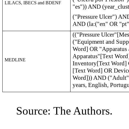
LILACS, IBECS and BDENF
"es")) AND (year_clus
("Pressure Ulcer") AN
AND (la:("en" OR "pt"
(("Pressure Ulcer"[Me
("Equipment and Supp
Word] OR "Apparatus 
Apparatus"[Text Word
MEDLINE
Inventory[Text Word]
[Text Word] OR Devic
Word])) AND ("Adult"[M
years, English, Portug
Source: The Authors.