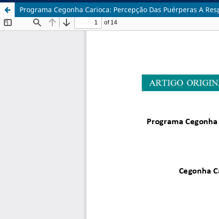
Programa Cegonha Carioca: Percepção Das Puérperas A Respe