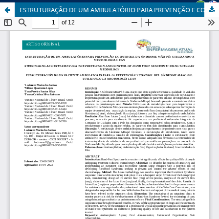
ESTRUTURAÇÃO DE UM AMBULATÓRIO PARA PREVENÇÃO E CONTROLE DA SÍNDROME MÃO-PÉ