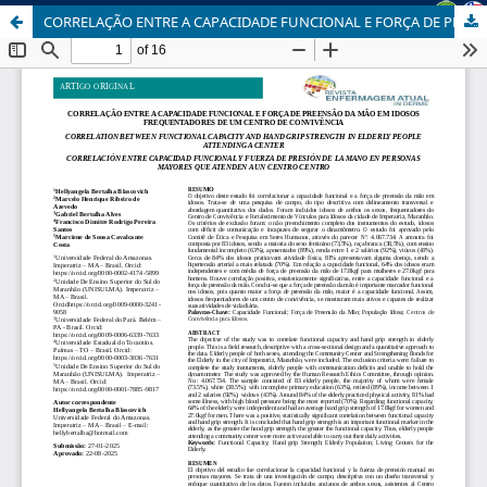
CORRELAÇÃO ENTRE A CAPACIDADE FUNCIONAL E FORÇA DE PREENSÃO DA MÃO EM IDOSOS FREQUENTADORES DE UM CENTRO DE CONVIVÊNCIA