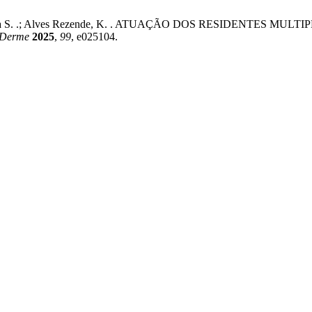
ingos, T. da S. .; Alves Rezende, K. . ATUAÇÃO DOS RESIDEN
n Derme
2025
,
99
, e025104.