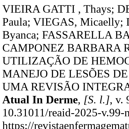
VIEIRA GATTI , Thays; 
Paula; VIEGAS, Micaell
Byanca; FASSARELLA BAN
CAMPONEZ BARBARA RÉD
UTILIZAÇÃO DE HEMO
MANEJO DE LESÕES DE 
UMA REVISÃO INTEGRA
Atual In Derme
,
[S. l.]
, v.
10.31011/reaid-2025-v.99-n
https://revistaenfermagemat