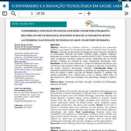
O ENFERMEIRO E A INOVAÇÃO TECNOLÓGICA EM SAÚDE: UMA REVISÃO INTEGRATIVA