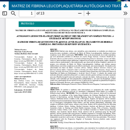
MATRIZ DE FIBRINA LEUCOPLAQUETÁRIA AUTÓLOGA NO TRATAMENTO DE FERIDAS COMPLEXAS: PROTOCOLO DE REVISÃO SISTEMÁTICA