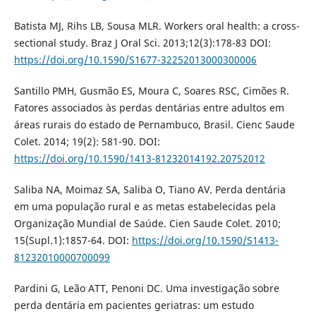
Batista MJ, Rihs LB, Sousa MLR. Workers oral health: a cross-
sectional study. Braz J Oral Sci. 2013;12(3):178-83 DOI:
https://doi.org/10.1590/S1677-32252013000300006
Santillo PMH, Gusmão ES, Moura C, Soares RSC, Cimões R.
Fatores associados às perdas dentárias entre adultos em
áreas rurais do estado de Pernambuco, Brasil. Cienc Saude
Colet. 2014; 19(2): 581-90. DOI:
https://doi.org/10.1590/1413-81232014192.20752012
Saliba NA, Moimaz SA, Saliba O, Tiano AV. Perda dentária
em uma população rural e as metas estabelecidas pela
Organização Mundial de Saúde. Cien Saude Colet. 2010;
15(Supl.1):1857-64. DOI:
https://doi.org/10.1590/S1413-
81232010000700099
Pardini G, Leão ATT, Penoni DC. Uma investigação sobre
perda dentária em pacientes geriatras: um estudo