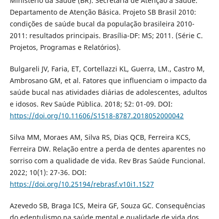
Ministério da Saúde (BR). Secretaria de Atenção à Saúde.
Departamento de Atenção Básica. Projeto SB Brasil 2010:
condições de saúde bucal da população brasileira 2010-
2011: resultados principais. Brasília-DF: MS; 2011. (Série C.
Projetos, Programas e Relatórios).
Bulgareli JV, Faria, ET, Cortellazzi KL, Guerra, LM., Castro M,
Ambrosano GM, et al. Fatores que influenciam o impacto da
saúde bucal nas atividades diárias de adolescentes, adultos
e idosos. Rev Saúde Pública. 2018; 52: 01-09. DOI:
https://doi.org/10.11606/S1518-8787.2018052000042
Silva MM, Moraes AM, Silva RS, Dias QCB, Ferreira KCS,
Ferreira DW. Relação entre a perda de dentes aparentes no
sorriso com a qualidade de vida. Rev Bras Saúde Funcional.
2022; 10(1): 27-36. DOI:
https://doi.org/10.25194/rebrasf.v10i1.1527
Azevedo SB, Braga ICS, Meira GF, Souza GC. Consequências
do edentulismo na saúde mental e qualidade de vida dos