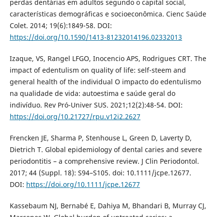
perdas dentárias em adultos segundo o capital social,
características demográficas e socioeconômica. Cienc Saúde
Colet. 2014; 19(6):1849-58. DOI:
https://doi.org/10.1590/1413-81232014196.02332013
Izaque, VS, Rangel LFGO, Inocencio APS, Rodrigues CRT. The
impact of edentulism on quality of life: self-steem and
general health of the individual O impacto do edentulismo
na qualidade de vida: autoestima e saúde geral do
indivíduo. Rev Pró-Univer SUS. 2021;12(2):48-54. DOI:
https://doi.org/10.21727/rpu.v12i2.2627
Frencken JE, Sharma P, Stenhouse L, Green D, Laverty D,
Dietrich T. Global epidemiology of dental caries and severe
periodontitis – a comprehensive review. J Clin Periodontol.
2017; 44 (Suppl. 18): S94–S105. doi: 10.1111/jcpe.12677.
DOI:
https://doi.org/10.1111/jcpe.12677
Kassebaum NJ, Bernabé E, Dahiya M, Bhandari B, Murray CJ,