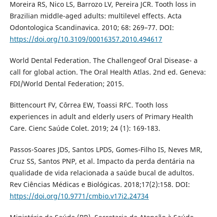
Moreira RS, Nico LS, Barrozo LV, Pereira JCR. Tooth loss in
Brazilian middle-aged adults: multilevel effects. Acta
Odontologica Scandinavica. 2010; 68: 269–77. DOI:
https://doi.org/10.3109/00016357.2010.494617
World Dental Federation. The Challengeof Oral Disease- a
call for global action. The Oral Health Atlas. 2nd ed. Geneva:
FDI/World Dental Federation; 2015.
Bittencourt FV, Côrrea EW, Toassi RFC. Tooth loss
experiences in adult and elderly users of Primary Health
Care. Cienc Saúde Colet. 2019; 24 (1): 169-183.
Passos-Soares JDS, Santos LPDS, Gomes-Filho IS, Neves MR,
Cruz SS, Santos PNP, et al. Impacto da perda dentária na
qualidade de vida relacionada a saúde bucal de adultos.
Rev Ciências Médicas e Biológicas. 2018;17(2):158. DOI:
https://doi.org/10.9771/cmbio.v17i2.24734