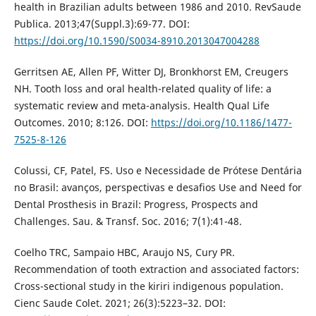
health in Brazilian adults between 1986 and 2010. RevSaude
Publica. 2013;47(Suppl.3):69-77. DOI:
https://doi.org/10.1590/S0034-8910.2013047004288
Gerritsen AE, Allen PF, Witter DJ, Bronkhorst EM, Creugers
NH. Tooth loss and oral health-related quality of life: a
systematic review and meta-analysis. Health Qual Life
Outcomes. 2010; 8:126. DOI:
https://doi.org/10.1186/1477-
7525-8-126
Colussi, CF, Patel, FS. Uso e Necessidade de Prótese Dentária
no Brasil: avanços, perspectivas e desafios Use and Need for
Dental Prosthesis in Brazil: Progress, Prospects and
Challenges. Sau. & Transf. Soc. 2016; 7(1):41-48.
Coelho TRC, Sampaio HBC, Araujo NS, Cury PR.
Recommendation of tooth extraction and associated factors:
Cross-sectional study in the kiriri indigenous population.
Cienc Saude Colet. 2021; 26(3):5223–32. DOI: