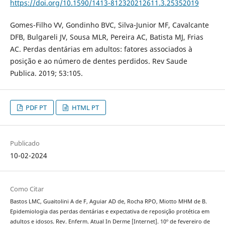
https://doi.org/10.1590/1413-812320212611.3.25352019
Gomes-Filho VV, Gondinho BVC, Silva-Junior MF, Cavalcante
DFB, Bulgareli JV, Sousa MLR, Pereira AC, Batista MJ, Frias
AC. Perdas dentárias em adultos: fatores associados à
posição e ao número de dentes perdidos. Rev Saude
Publica. 2019; 53:105.
PDF PT
HTML PT
Publicado
10-02-2024
Como Citar
Bastos LMC, Guaitolini A de F, Aguiar AD de, Rocha RPO, Miotto MHM de B.
Epidemiologia das perdas dentárias e expectativa de reposição protética em
adultos e idosos. Rev. Enferm. Atual In Derme [Internet]. 10º de fevereiro de