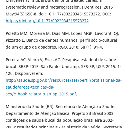
Marcenes W. Global burden of untreated caries: a
systematic review and metaregression. J Dent Res. 2015
May;94(5):650-8. doi: 10.1177/0022034515573272. DOI:
https://doi.org/10.1177/0022034515573272
Poletto MM, Moreira M, Dias MM, Lopes MGK, Lavoranti OJ,
Pizzatto E. Banco de dentes humanos: perfil sócio-cultural
de um grupo de doadores. RGO. 2010; 58 (1): 91-4.
Pereira AC, Vieira V, Frias AC. Pesquisa estadual de saúde
bucal: SBSP-2015. São Paulo: Unicamp, SES-SP, USP; 2015. 1-
120. Disponível em:
http://saude.sp.gov.br/resources/ses/perfil/profissional-da-
saude/areas-tecnicas-da-
ses/e_book_relatorio_sb_sp_2015.pdf
.
Ministério da Saúde (BR). Secretaria de Atenção à Saúde.
Departamento de Atenção Básica. Projeto SB Brasil 2003:
condições de saúde bucal da população brasileira 2002-
2003: resultados principais / Ministério da Saúde, Secretaria