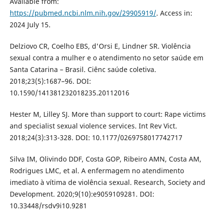
Available from:
https://pubmed.ncbi.nlm.nih.gov/29905919/
. Access in:
2024 July 15.
Delziovo CR, Coelho EBS, d'Orsi E, Lindner SR. Violência
sexual contra a mulher e o atendimento no setor saúde em
Santa Catarina – Brasil. Ciênc saúde coletiva.
2018;23(5):1687–96. DOI:
10.1590/141381232018235.20112016
Hester M, Lilley SJ. More than support to court: Rape victims
and specialist sexual violence services. Int Rev Vict.
2018;24(3):313-328. DOI: 10.1177/0269758017742717
Silva IM, Olivindo DDF, Costa GOP, Ribeiro AMN, Costa AM,
Rodrigues LMC, et al. A enfermagem no atendimento
imediato à vítima de violência sexual. Research, Society and
Development. 2020;9(10):e9059109281. DOI:
10.33448/rsdv9i10.9281