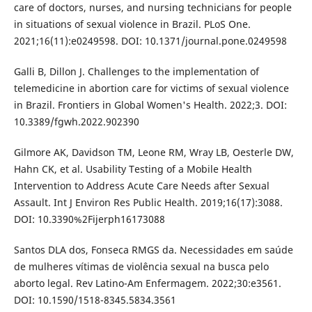
care of doctors, nurses, and nursing technicians for people
in situations of sexual violence in Brazil. PLoS One.
2021;16(11):e0249598. DOI: 10.1371/journal.pone.0249598
Galli B, Dillon J. Challenges to the implementation of
telemedicine in abortion care for victims of sexual violence
in Brazil. Frontiers in Global Women's Health. 2022;3. DOI:
10.3389/fgwh.2022.902390
Gilmore AK, Davidson TM, Leone RM, Wray LB, Oesterle DW,
Hahn CK, et al. Usability Testing of a Mobile Health
Intervention to Address Acute Care Needs after Sexual
Assault. Int J Environ Res Public Health. 2019;16(17):3088.
DOI: 10.3390%2Fijerph16173088
Santos DLA dos, Fonseca RMGS da. Necessidades em saúde
de mulheres vítimas de violência sexual na busca pelo
aborto legal. Rev Latino-Am Enfermagem. 2022;30:e3561.
DOI: 10.1590/1518-8345.5834.3561