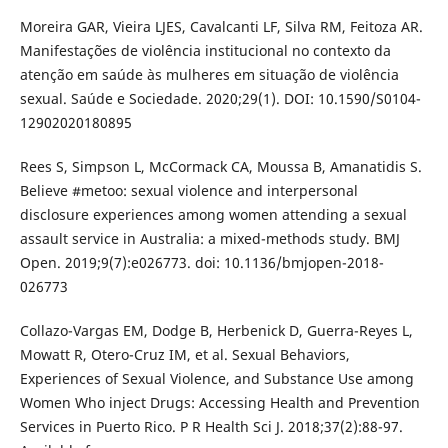
Moreira GAR, Vieira LJES, Cavalcanti LF, Silva RM, Feitoza AR.
Manifestações de violência institucional no contexto da
atenção em saúde às mulheres em situação de violência
sexual. Saúde e Sociedade. 2020;29(1). DOI: 10.1590/S0104-
12902020180895
Rees S, Simpson L, McCormack CA, Moussa B, Amanatidis S.
Believe #metoo: sexual violence and interpersonal
disclosure experiences among women attending a sexual
assault service in Australia: a mixed-methods study. BMJ
Open. 2019;9(7):e026773. doi: 10.1136/bmjopen-2018-
026773
Collazo-Vargas EM, Dodge B, Herbenick D, Guerra-Reyes L,
Mowatt R, Otero-Cruz IM, et al. Sexual Behaviors,
Experiences of Sexual Violence, and Substance Use among
Women Who inject Drugs: Accessing Health and Prevention
Services in Puerto Rico. P R Health Sci J. 2018;37(2):88-97.