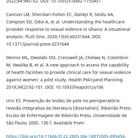
2022;44:945–52. DOI: 10.1055/s-0042-1755457
Cannon LM, Sheridan-Fulton EC, Dankyi R, Seidu AA,
Compton SD, Odoi A, et al. Understanding the healthcare
provider response to sexual violence in Ghana: A situational
analysis. PLoS One. 2020;15(4):e0231644. DOI:
10.1371/journal.pone.0231644
Dennis ML, Owolabi OO, Cresswell JA, Chelwa N, Colombini
M, Vwalika B, et al. A new approach to assess the capability
of health facilities to provide clinical care for sexual violence
against women: a pilot study. Health Policyand Planning.
2019;34(2):92-101. DOI: 10.1093/heapol/czy106
Ursi ES. Prevenção de lesões de pele no perioperatório:
revisão integrativa da literatura [disertation]. Ribeirão Preto:
Escola de Enfermagem de Ribeirão Preto, Universidade de
São Paulo; 2005. 130 f. Available from:
https://doi.org/10.11606/D.22.2005.tde-18072005-095456
.