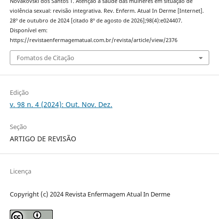
Novakovski dos Santos T. Atenção à saúde das mulheres em situação de
violência sexual: revisão integrativa. Rev. Enferm. Atual In Derme [Internet].
28º de outubro de 2024 [citado 8º de agosto de 2026];98(4):e024407.
Disponível em:
https://revistaenfermagematual.com.br/revista/article/view/2376
Fomatos de Citação
Edição
v. 98 n. 4 (2024): Out. Nov. Dez.
Seção
ARTIGO DE REVISÃO
Licença
Copyright (c) 2024 Revista Enfermagem Atual In Derme