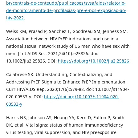
br/centrais-de-conteudo/publicacoes/svsa/aids/relatorio-
de-monitoramento-de-profilaxias-pre-e-pos-exposicao-ao-
hiv-2022
.
Weiss KM, Prasad P, Sanchez T, Goodreau SM, Jenness SM.
Association between HIV PrEP indications and use in a
national sexual network study of US men who have sex with
men. J Int AIDS Soc. 2021;24(10):e25826. doi:
10.1002/jia2.25826. DOI:
https://doi.org/10.1002/jia2.25826
Calabrese SK. Understanding, Contextualizing, and
Addressing PrEP Stigma to Enhance PrEP Implementation.
Curr HIV/AIDS Rep. 2020;17(6):579-88. doi: 10.1007/s11904-
020-00533-y. DOI:
https://doi.org/10.1007/s11904-020-
00533-y
Harris NS, Johnson AS, Huang YA, Kern D, Fulton P, Smith
DK, et al. Vital signs: status of human immunodeficiency
virus testing, viral suppression, and HIV preexposure