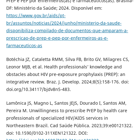
PrEP e PEP por enfermeiros(as) e farmacêuticos(as). Brasília-
DF: Ministério da Saúde; 2024. Disponível em:
https://www.gov.br/aids/pt-
br/assuntos/noticias/2024/junho/ministerio-da-saude-
disponibiliza-compilado-de-documentos-que-amparam-a-
prescricao-de-prep-e-pep-por-enfermeiros-as-e-
farmaceuticos-as
Botéchia JZ, Cataletta RMM, Silva FB, Brito GV, Milagres CS,
Leonor MJB, et al. Health professionals’ knowledge and
obstacles about HIV pre-exposure prophylaxis (PREP): an
integrative review. Braz. J. Develop. 2024;8(5):158-176. doi:
doi.org/10.34117/bjdv8n5-483.
Lamônica JS, Magno L, Santos JEJS, Dourado I, Santos AM,
Pereira M. Unwillingness to prescribe PrEP by health care
professionals of specialized HIV/AIDS services in
Northeastern Brazil. Cad Saúde Pública. 2023;39:e00121322.
doi: 10.1590/0102-311XEN121322. DOI: