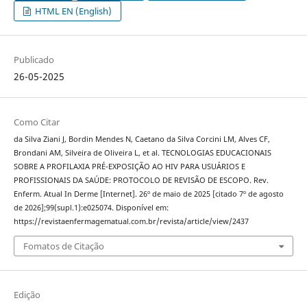
HTML EN (English)
Publicado
26-05-2025
Como Citar
da Silva Ziani J, Bordin Mendes N, Caetano da Silva Corcini LM, Alves CF,
Brondani AM, Silveira de Oliveira L, et al. TECNOLOGIAS EDUCACIONAIS
SOBRE A PROFILAXIA PRÉ-EXPOSIÇÃO AO HIV PARA USUÁRIOS E
PROFISSIONAIS DA SAÚDE: PROTOCOLO DE REVISÃO DE ESCOPO. Rev.
Enferm. Atual In Derme [Internet]. 26º de maio de 2025 [citado 7º de agosto
de 2026];99(supl.1):e025074. Disponível em:
https://revistaenfermagematual.com.br/revista/article/view/2437
Fomatos de Citação
Edição