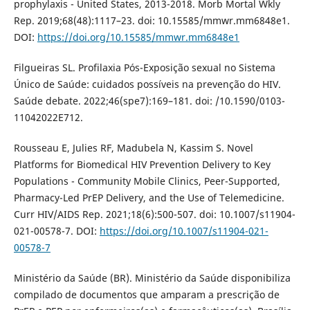
prophylaxis - United States, 2013-2018. Morb Mortal Wkly
Rep. 2019;68(48):1117–23. doi: 10.15585/mmwr.mm6848e1.
DOI:
https://doi.org/10.15585/mmwr.mm6848e1
Filgueiras SL. Profilaxia Pós-Exposição sexual no Sistema
Único de Saúde: cuidados possíveis na prevenção do HIV.
Saúde debate. 2022;46(spe7):169–181. doi: /10.1590/0103-
11042022E712.
Rousseau E, Julies RF, Madubela N, Kassim S. Novel
Platforms for Biomedical HIV Prevention Delivery to Key
Populations - Community Mobile Clinics, Peer-Supported,
Pharmacy-Led PrEP Delivery, and the Use of Telemedicine.
Curr HIV/AIDS Rep. 2021;18(6):500-507. doi: 10.1007/s11904-
021-00578-7. DOI:
https://doi.org/10.1007/s11904-021-
00578-7
Ministério da Saúde (BR). Ministério da Saúde disponibiliza
compilado de documentos que amparam a prescrição de