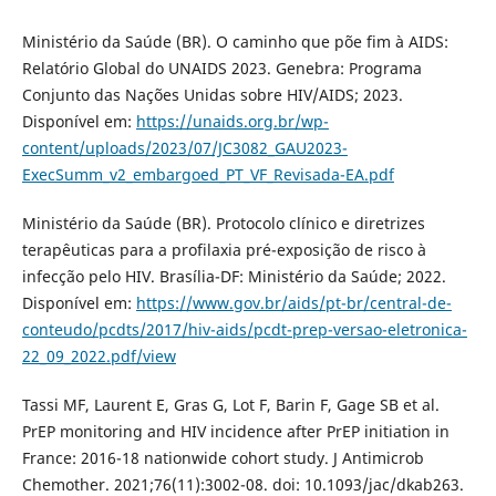
Ministério da Saúde (BR). O caminho que põe fim à AIDS:
Relatório Global do UNAIDS 2023. Genebra: Programa
Conjunto das Nações Unidas sobre HIV/AIDS; 2023.
Disponível em:
https://unaids.org.br/wp-
content/uploads/2023/07/JC3082_GAU2023-
ExecSumm_v2_embargoed_PT_VF_Revisada-EA.pdf
Ministério da Saúde (BR). Protocolo clínico e diretrizes
terapêuticas para a profilaxia pré-exposição de risco à
infecção pelo HIV. Brasília-DF: Ministério da Saúde; 2022.
Disponível em:
https://www.gov.br/aids/pt-br/central-de-
conteudo/pcdts/2017/hiv-aids/pcdt-prep-versao-eletronica-
22_09_2022.pdf/view
Tassi MF, Laurent E, Gras G, Lot F, Barin F, Gage SB et al.
PrEP monitoring and HIV incidence after PrEP initiation in
France: 2016-18 nationwide cohort study. J Antimicrob
Chemother. 2021;76(11):3002-08. doi: 10.1093/jac/dkab263.