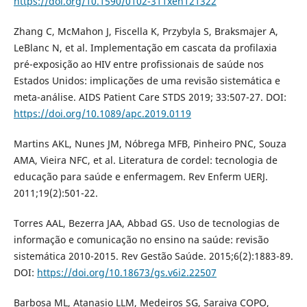
https://doi.org/10.1590/0102-311xen121322
Zhang C, McMahon J, Fiscella K, Przybyla S, Braksmajer A,
LeBlanc N, et al. Implementação em cascata da profilaxia
pré-exposição ao HIV entre profissionais de saúde nos
Estados Unidos: implicações de uma revisão sistemática e
meta-análise. AIDS Patient Care STDS 2019; 33:507-27. DOI:
https://doi.org/10.1089/apc.2019.0119
Martins AKL, Nunes JM, Nóbrega MFB, Pinheiro PNC, Souza
AMA, Vieira NFC, et al. Literatura de cordel: tecnologia de
educação para saúde e enfermagem. Rev Enferm UERJ.
2011;19(2):501-22.
Torres AAL, Bezerra JAA, Abbad GS. Uso de tecnologias de
informação e comunicação no ensino na saúde: revisão
sistemática 2010-2015. Rev Gestão Saúde. 2015;6(2):1883-89.
DOI:
https://doi.org/10.18673/gs.v6i2.22507
Barbosa ML, Atanasio LLM, Medeiros SG, Saraiva COPO,