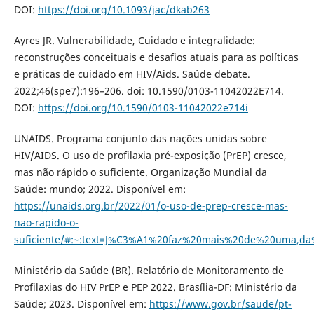
DOI:
https://doi.org/10.1093/jac/dkab263
Ayres JR. Vulnerabilidade, Cuidado e integralidade:
reconstruções conceituais e desafios atuais para as políticas
e práticas de cuidado em HIV/Aids. Saúde debate.
2022;46(spe7):196–206. doi: 10.1590/0103-11042022E714.
DOI:
https://doi.org/10.1590/0103-11042022e714i
UNAIDS. Programa conjunto das nações unidas sobre
HIV/AIDS. O uso de profilaxia pré-exposição (PrEP) cresce,
mas não rápido o suficiente. Organização Mundial da
Saúde: mundo; 2022. Disponível em:
https://unaids.org.br/2022/01/o-uso-de-prep-cresce-mas-
nao-rapido-o-
suficiente/#:~:text=J%C3%A1%20faz%20mais%20de%20uma,
Ministério da Saúde (BR). Relatório de Monitoramento de
Profilaxias do HIV PrEP e PEP 2022. Brasília-DF: Ministério da
Saúde; 2023. Disponível em:
https://www.gov.br/saude/pt-