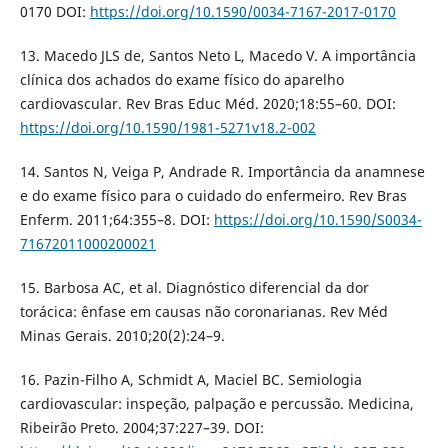
0170 DOI:
https://doi.org/10.1590/0034-7167-2017-0170
13. Macedo JLS de, Santos Neto L, Macedo V. A importância
clínica dos achados do exame físico do aparelho
cardiovascular. Rev Bras Educ Méd. 2020;18:55–60. DOI:
https://doi.org/10.1590/1981-5271v18.2-002
14. Santos N, Veiga P, Andrade R. Importância da anamnese
e do exame físico para o cuidado do enfermeiro. Rev Bras
Enferm. 2011;64:355–8. DOI:
https://doi.org/10.1590/S0034-
71672011000200021
15. Barbosa AC, et al. Diagnóstico diferencial da dor
torácica: ênfase em causas não coronarianas. Rev Méd
Minas Gerais. 2010;20(2):24–9.
16. Pazin-Filho A, Schmidt A, Maciel BC. Semiologia
cardiovascular: inspeção, palpação e percussão. Medicina,
Ribeirão Preto. 2004;37:227–39. DOI: