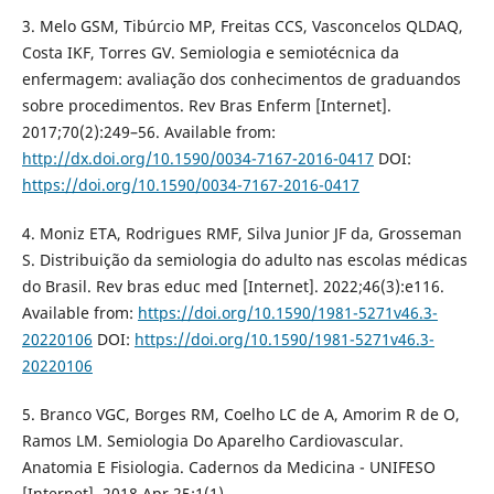
3. Melo GSM, Tibúrcio MP, Freitas CCS, Vasconcelos QLDAQ,
Costa IKF, Torres GV. Semiologia e semiotécnica da
enfermagem: avaliação dos conhecimentos de graduandos
sobre procedimentos. Rev Bras Enferm [Internet].
2017;70(2):249–56. Available from:
http://dx.doi.org/10.1590/0034-7167-2016-0417
DOI:
https://doi.org/10.1590/0034-7167-2016-0417
4. Moniz ETA, Rodrigues RMF, Silva Junior JF da, Grosseman
S. Distribuição da semiologia do adulto nas escolas médicas
do Brasil. Rev bras educ med [Internet]. 2022;46(3):e116.
Available from:
https://doi.org/10.1590/1981-5271v46.3-
20220106
DOI:
https://doi.org/10.1590/1981-5271v46.3-
20220106
5. Branco VGC, Borges RM, Coelho LC de A, Amorim R de O,
Ramos LM. Semiologia Do Aparelho Cardiovascular.
Anatomia E Fisiologia. Cadernos da Medicina - UNIFESO
[Internet]. 2018 Apr 25;1(1).