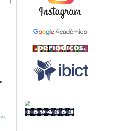
em
a
 4.0