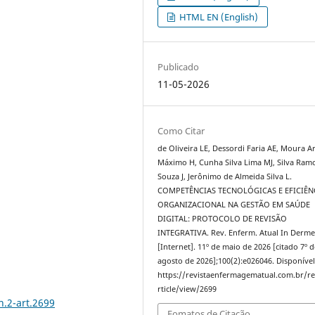
HTML EN (English)
Publicado
11-05-2026
Como Citar
de Oliveira LE, Dessordi Faria AE, Moura A
Máximo H, Cunha Silva Lima MJ, Silva Ram
Souza J, Jerônimo de Almeida Silva L.
COMPETÊNCIAS TECNOLÓGICAS E EFICIÊN
ORGANIZACIONAL NA GESTÃO EM SAÚDE
DIGITAL: PROTOCOLO DE REVISÃO
INTEGRATIVA. Rev. Enferm. Atual In Derm
[Internet]. 11º de maio de 2026 [citado 7º d
agosto de 2026];100(2):e026046. Disponíve
https://revistaenfermagematual.com.br/re
rticle/view/2699
n.2-art.2699
Fomatos de Citação