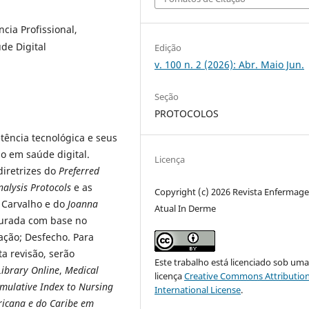
ia Profissional,
de Digital
Edição
v. 100 n. 2 (2026): Abr. Maio Jun.
Seção
PROTOCOLOS
etência tecnológica e seus
ão em saúde digital.
Licença
diretrizes do
Preferred
alysis Protocols
e as
Copyright (c) 2026 Revista Enfermag
 Carvalho e do
Joanna
Atual In Derme
uturada com base no
ação; Desfecho. Para
a revisão, serão
Este trabalho está licenciado sob um
 Library Online
,
Medical
licença
Creative Commons Attribution
mulative Index to Nursing
International License
.
ricana e do Caribe em