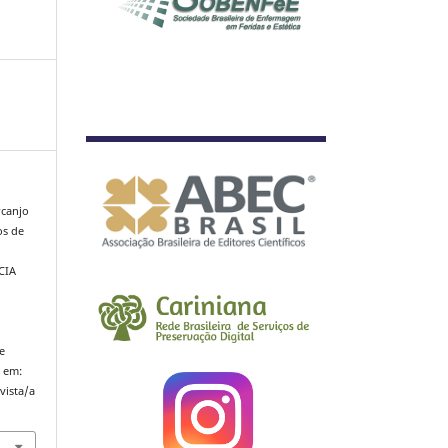
rcanjo
os de
CIA
e
e
l em:
vista/a