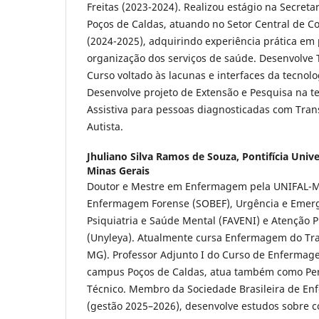
Freitas (2023-2024). Realizou estágio na Secret
Poços de Caldas, atuando no Setor Central de C
(2024-2025), adquirindo experiência prática em
organização dos serviços de saúde. Desenvolve
Curso voltado às lacunas e interfaces da tecnol
Desenvolve projeto de Extensão e Pesquisa na t
Assistiva para pessoas diagnosticadas com Tran
Autista.
Jhuliano Silva Ramos de Souza,
Pontifícia Univ
Minas Gerais
Doutor e Mestre em Enfermagem pela UNIFAL-MG
Enfermagem Forense (SOBEF), Urgência e Emergê
Psiquiatria e Saúde Mental (FAVENI) e Atenção 
(Unyleya). Atualmente cursa Enfermagem do T
MG). Professor Adjunto I do Curso de Enfermag
campus Poços de Caldas, atua também como Perit
Técnico. Membro da Sociedade Brasileira de E
(gestão 2025–2026), desenvolve estudos sobre 