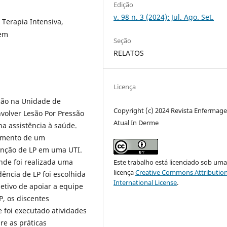
Edição
v. 98 n. 3 (2024): Jul. Ago. Set.
 Terapia Intensiva,
gem
Seção
RELATOS
Licença
ção na Unidade de
Copyright (c) 2024 Revista Enfermag
nvolver Lesão Por Pressão
Atual In Derme
na assistência à saúde.
vimento de um
enção de LP em uma UTI.
nde foi realizada uma
Este trabalho está licenciado sob um
licença
Creative Commons Attribution
dência de LP foi escolhida
International License
.
etivo de apoiar a equipe
, os discentes
 foi executado atividades
re as práticas