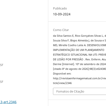
Publicado
10-09-2024
Como Citar
da Silva Santos E, Rios Gonçalves Silvas L, 
Souza Silva F, Bispo Almeida J, de Sousa e S
MD, Mirelle Coelho Leite A. DESENVOLVI
IMPLEMENTAÇÃO DE UM PLANEJAMENTO
ESTRATÉGICO SITUACIONAL NA UTI: PRE
DE LESÃO POR PRESSÃO . Rev. Enferm. Atu
Derme [Internet]. 10º de setembro de 2024
ASF
[citado 8º de agosto de 2026];98(3):e024380
Disponível em:
http://revistaenfermagematual.com.br/rev
ASF
ticle/view/2346
Fomatos de Citação
.3-art.2346