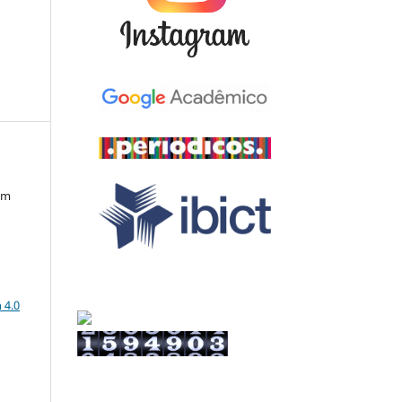
em
a
 4.0