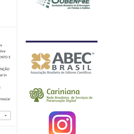
de
ilva
MENTO E
VENÇÃO
al In
.
ista/ar