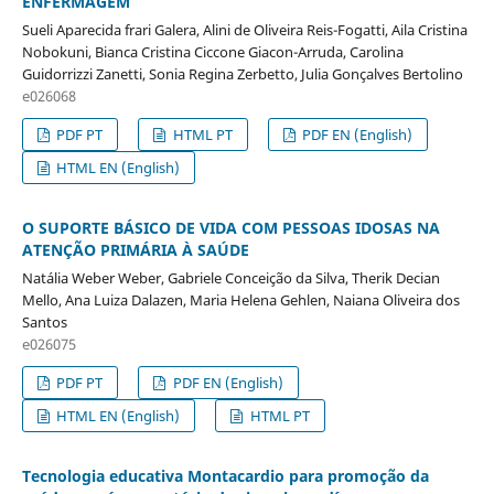
ENFERMAGEM
Sueli Aparecida frari Galera, Alini de Oliveira Reis-Fogatti, Aila Cristina
Nobokuni, Bianca Cristina Ciccone Giacon-Arruda, Carolina
Guidorrizzi Zanetti, Sonia Regina Zerbetto, Julia Gonçalves Bertolino
e026068
PDF PT
HTML PT
PDF EN (English)
HTML EN (English)
O SUPORTE BÁSICO DE VIDA COM PESSOAS IDOSAS NA
ATENÇÃO PRIMÁRIA À SAÚDE
Natália Weber Weber, Gabriele Conceição da Silva, Therik Decian
Mello, Ana Luiza Dalazen, Maria Helena Gehlen, Naiana Oliveira dos
Santos
e026075
PDF PT
PDF EN (English)
HTML EN (English)
HTML PT
Tecnologia educativa Montacardio para promoção da