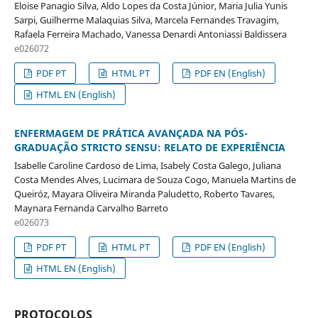
Eloise Panagio Silva, Aldo Lopes da Costa Júnior, Maria Julia Yunis
Sarpi, Guilherme Malaquias Silva, Marcela Fernandes Travagim,
Rafaela Ferreira Machado, Vanessa Denardi Antoniassi Baldissera
e026072
PDF PT
HTML PT
PDF EN (English)
HTML EN (English)
ENFERMAGEM DE PRÁTICA AVANÇADA NA PÓS-
GRADUAÇÃO STRICTO SENSU: RELATO DE EXPERIÊNCIA
Isabelle Caroline Cardoso de Lima, Isabely Costa Galego, Juliana
Costa Mendes Alves, Lucimara de Souza Cogo, Manuela Martins de
Queiróz, Mayara Oliveira Miranda Paludetto, Roberto Tavares,
Maynara Fernanda Carvalho Barreto
e026073
PDF PT
HTML PT
PDF EN (English)
HTML EN (English)
PROTOCOLOS