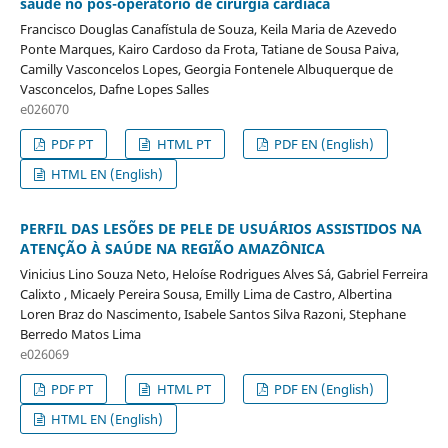
saúde no pós-operatório de cirurgia cardíaca
Francisco Douglas Canafístula de Souza, Keila Maria de Azevedo
Ponte Marques, Kairo Cardoso da Frota, Tatiane de Sousa Paiva,
Camilly Vasconcelos Lopes, Georgia Fontenele Albuquerque de
Vasconcelos, Dafne Lopes Salles
e026070
PDF PT
HTML PT
PDF EN (English)
HTML EN (English)
PERFIL DAS LESÕES DE PELE DE USUÁRIOS ASSISTIDOS NA
ATENÇÃO À SAÚDE NA REGIÃO AMAZÔNICA
Vinicius Lino Souza Neto, Heloíse Rodrigues Alves Sá, Gabriel Ferreira
Calixto , Micaely Pereira Sousa, Emilly Lima de Castro, Albertina
Loren Braz do Nascimento, Isabele Santos Silva Razoni, Stephane
Berredo Matos Lima
e026069
PDF PT
HTML PT
PDF EN (English)
HTML EN (English)